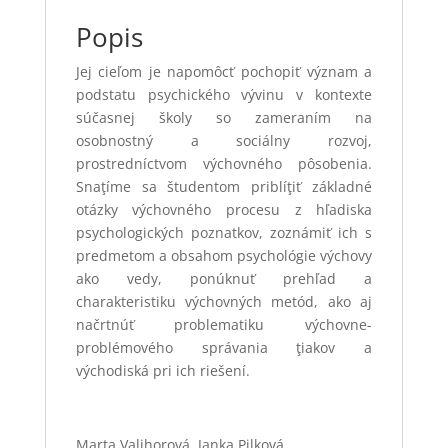
Popis
Jej cieľom je napomôcť pochopiť význam a
podstatu psychického vývinu v kontexte
súčasnej školy so zameraním na
osobnostný a sociálny rozvoj,
prostredníctvom výchovného pôsobenia.
Snaţíme sa študentom priblíţiť základné
otázky výchovného procesu z hľadiska
psychologických poznatkov, zoznámiť ich s
predmetom a obsahom psychológie výchovy
ako vedy, ponúknuť prehľad a
charakteristiku výchovných metód, ako aj
načrtnúť problematiku výchovne-
problémového správania ţiakov a
východiská pri ich riešení.
Marta Valihorová, Janka Pilková