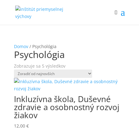
Domov
/ Psychológia
Psychológia
Zoradené
Zobrazuje sa 5 výsledkov
podľa
najnovších
Inkluzívna škola, Duševné
zdravie a osobnostný rozvoj
žiakov
12,00
€