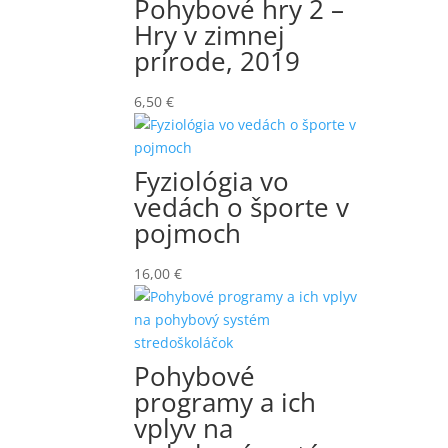
Pohybové hry 2 –
Hry v zimnej
prírode, 2019
6,50
€
Fyziológia vo
vedách o športe v
pojmoch
16,00
€
Pohybové
programy a ich
vplyv na