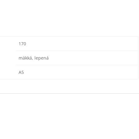
170
mäkká, lepená
A5