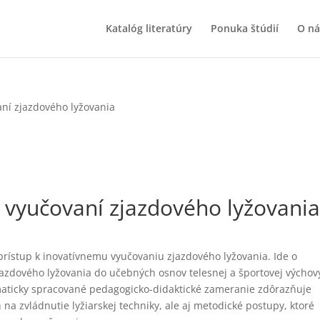
Katalóg literatúry
Ponuka štúdií
O ná
aní zjazdového lyžovania
i vyučovaní zjazdového lyžovani
rístup k inovatívnemu vyučovaniu zjazdového lyžovania. Ide o
jazdového lyžovania do učebných osnov telesnej a športovej výchov
maticky spracované pedagogicko-didaktické zameranie zdôrazňuje
 na zvládnutie lyžiarskej techniky, ale aj metodické postupy, ktoré