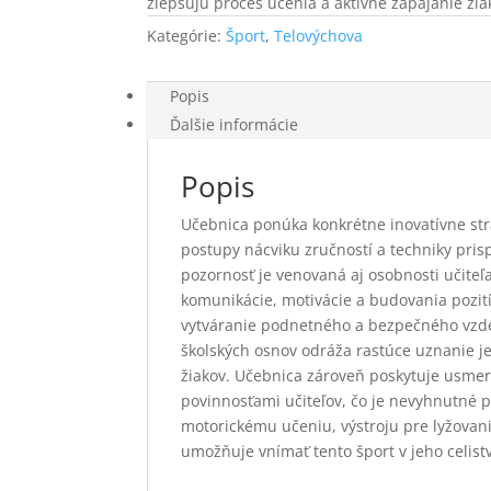
zlepšujú proces učenia a aktívne zapájanie žia
Kategórie:
Šport
,
Telovýchova
Popis
Ďalšie informácie
Popis
Učebnica ponúka konkrétne inovatívne st
postupy nácviku zručností a techniky pri
pozornosť je venovaná aj osobnosti učiteľ
komunikácie, motivácie a budovania pozití
vytváranie podnetného a bezpečného vzde
školských osnov odráža rastúce uznanie je
žiakov. Učebnica zároveň poskytuje usme
povinnosťami učiteľov, čo je nevyhnutné p
motorickému učeniu, výstroju pre lyžovan
umožňuje vnímať tento šport v jeho celistv