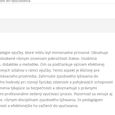
kov do vyučovania.
ratégie výučby, ktoré môžu byť mimoriadne prínosné. Obsahuje
spôsobené rôznym úrovniam pokročilosti žiakov. Osobitná
a, didaktike a metodike, čím sa podčiarkuje význam efektívnej
vnych vzťahov v rámci výučby. Tento aspekt je kľúčový pre
lávacieho prostredia. Zahrnutie zjazdového lyžovania do
ho hodnoty pri rozvoji fyzickej zdatnosti a pohybových schopností
rnenia týkajúce sa bezpečnosti a oboznamuje s právnymi
re profesionálne vedený vyučovací proces. Pozornosť sa venuje aj
ie, rôznym disciplínam zjazdového lyžovania, čo pedagógom
osti a efektívnejšie ho začleniť do vyučovania.